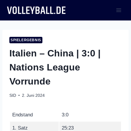
Zum
Inhalt
springen
SPIELERGEBNIS
Italien – China | 3:0 |
Nations League
Vorrunde
SID
2. Juni 2024
Endstand
3:0
1. Satz
25:23