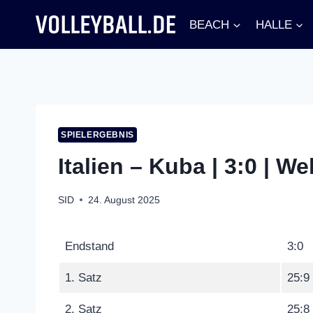
Zum
BEACH
HALLE
Inhalt
springen
SPIELERGEBNIS
Italien – Kuba | 3:0 | W
SID
24. August 2025
Endstand
3:0
1. Satz
25:9
2. Satz
25:8