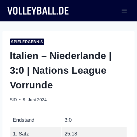
Zum
Inhalt
springen
SPIELERGEBNIS
Italien – Niederlande |
3:0 | Nations League
Vorrunde
SID
9. Juni 2024
Endstand
3:0
1. Satz
25:18