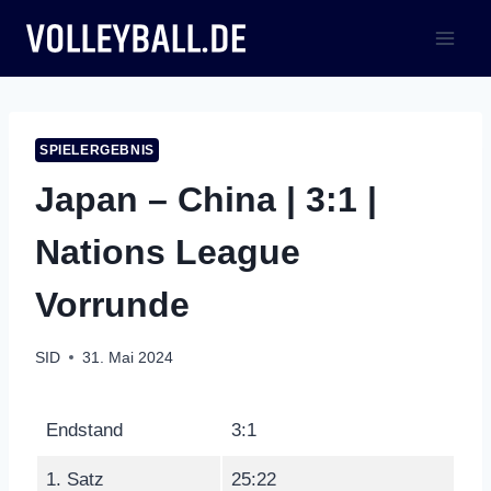
Zum
Inhalt
springen
SPIELERGEBNIS
Japan – China | 3:1 |
Nations League
Vorrunde
SID
31. Mai 2024
Endstand
3:1
1. Satz
25:22