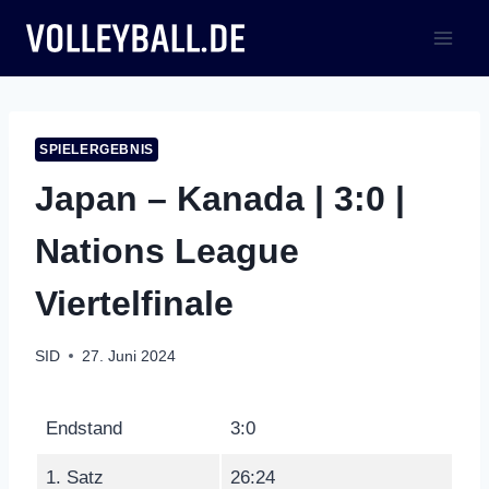
Zum
Inhalt
springen
SPIELERGEBNIS
Japan – Kanada | 3:0 |
Nations League
Viertelfinale
SID
27. Juni 2024
Endstand
3:0
1. Satz
26:24