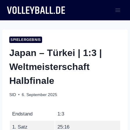
Zum
Inhalt
springen
SPIELERGEBNIS
Japan – Türkei | 1:3 |
Weltmeisterschaft
Halbfinale
SID
6. September 2025
Endstand
1:3
1. Satz
25:16