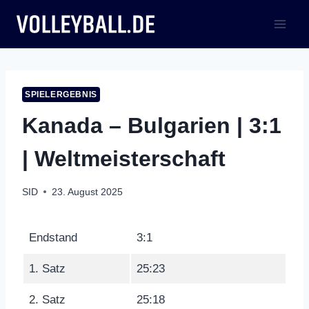
Zum
Inhalt
springen
SPIELERGEBNIS
Kanada – Bulgarien | 3:1
| Weltmeisterschaft
SID
23. August 2025
Endstand
3:1
1. Satz
25:23
2. Satz
25:18