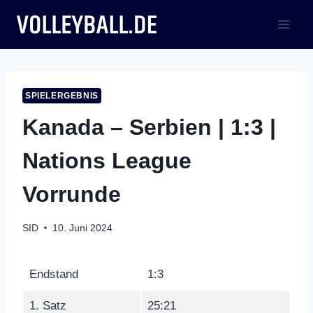
Zum
Inhalt
springen
SPIELERGEBNIS
Kanada – Serbien | 1:3 |
Nations League
Vorrunde
SID
10. Juni 2024
Endstand
1:3
1. Satz
25:21