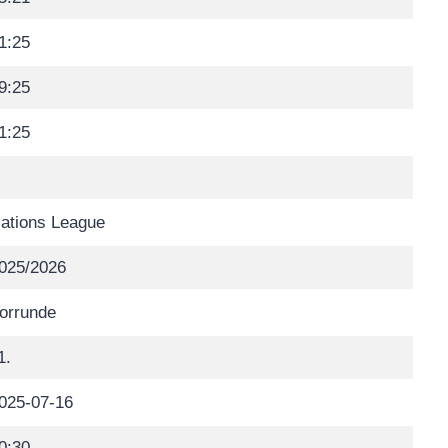
1:25
9:25
1:25
ations League
025/2026
orrunde
1.
025-07-16
0:30