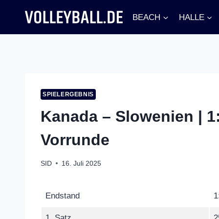
Zum
BEACH
HALLE
Inhalt
springen
SPIELERGEBNIS
Kanada – Slowenien | 1
Vorrunde
SID
16. Juli 2025
Endstand
1
1. Satz
2