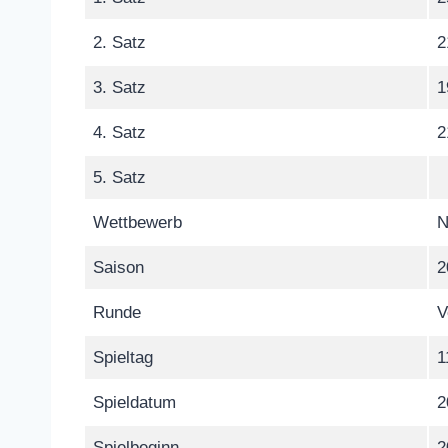
2. Satz
2
3. Satz
1
4. Satz
2
5. Satz
Wettbewerb
N
Saison
2
Runde
V
Spieltag
1
Spieldatum
2
Spielbeginn
2