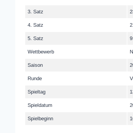
3. Satz
2
4. Satz
2
5. Satz
9
Wettbewerb
N
Saison
2
Runde
V
Spieltag
1
Spieldatum
2
Spielbeginn
1