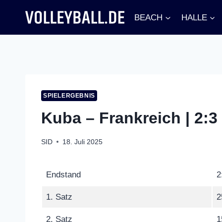
Zum
BEACH
HALLE
Inhalt
springen
SPIELERGEBNIS
Kuba – Frankreich | 2:3
SID
18. Juli 2025
Endstand
2
1. Satz
2
2. Satz
1