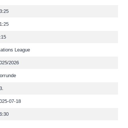
3:25
1:25
:15
ations League
025/2026
orrunde
3.
025-07-18
6:30