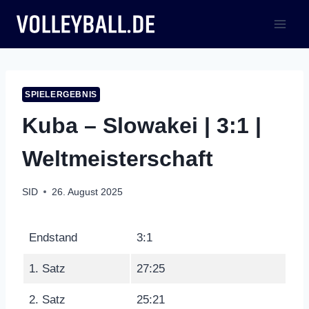
Zum
Inhalt
springen
SPIELERGEBNIS
Kuba – Slowakei | 3:1 |
Weltmeisterschaft
SID
26. August 2025
Endstand
3:1
1. Satz
27:25
2. Satz
25:21