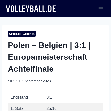
Zum
Inhalt
springen
SPIELERGEBNIS
Polen – Belgien | 3:1 |
Europameisterschaft
Achtelfinale
SID
10. September 2023
Endstand
3:1
1. Satz
25:16