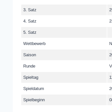
3. Satz
2
4. Satz
2
5. Satz
Wettbewerb
N
Saison
2
Runde
V
Spieltag
1
Spieldatum
2
Spielbeginn
0