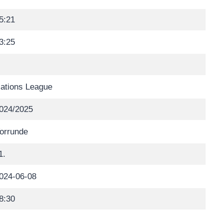
5:21
3:25
ations League
024/2025
orrunde
1.
024-06-08
8:30