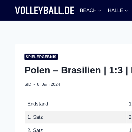
Zum
BEACH
HALLE
Inhalt
springen
SPIELERGEBNIS
Polen – Brasilien | 1:3
SID
8. Juni 2024
Endstand
1
1. Satz
2
2. Satz
1