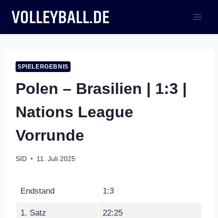
Zum
Inhalt
springen
SPIELERGEBNIS
Polen – Brasilien | 1:3 |
Nations League
Vorrunde
SID
11. Juli 2025
Endstand
1:3
1. Satz
22:25