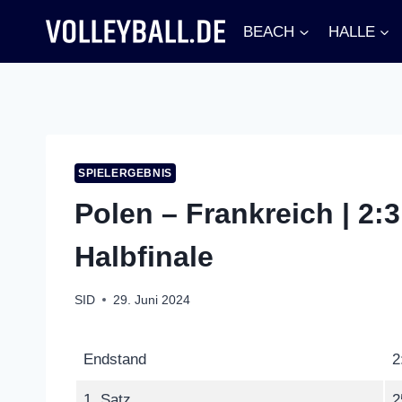
Zum
BEACH
HALLE
Inhalt
springen
SPIELERGEBNIS
Polen – Frankreich | 2:
Halbfinale
SID
29. Juni 2024
Endstand
2
1. Satz
2