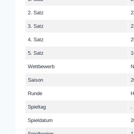
2. Satz
2
3. Satz
2
4. Satz
2
5. Satz
1
Wettbewerb
N
Saison
2
Runde
H
Spieltag
.
Spieldatum
2
Spielbeginn
1