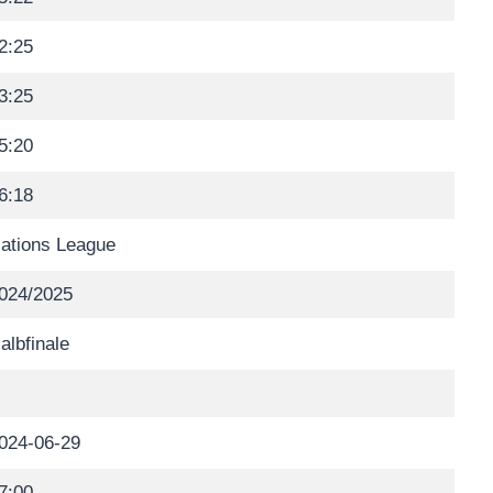
2:25
3:25
5:20
6:18
ations League
024/2025
albfinale
024-06-29
7:00