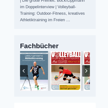
| Die große Freiheit: Bock/Lippmann
im Doppelinterview | Volleyball-
Training: Outdoor-Fitness, kreatives
Athletiktraining im Freien …
Fachbücher