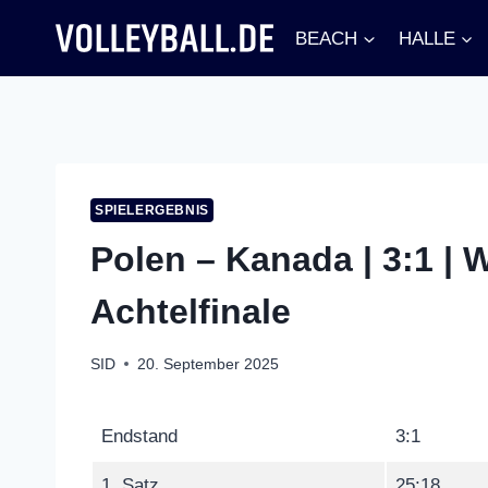
Zum
BEACH
HALLE
Inhalt
springen
SPIELERGEBNIS
Polen – Kanada | 3:1 | 
Achtelfinale
SID
20. September 2025
Endstand
3:1
1. Satz
25:18