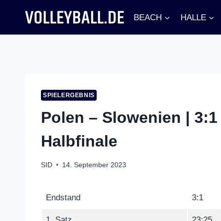
Zum
BEACH
HALLE
Inhalt
springen
SPIELERGEBNIS
Polen – Slowenien | 3:1
Halbfinale
SID
14. September 2023
Endstand
3:1
1. Satz
23:25