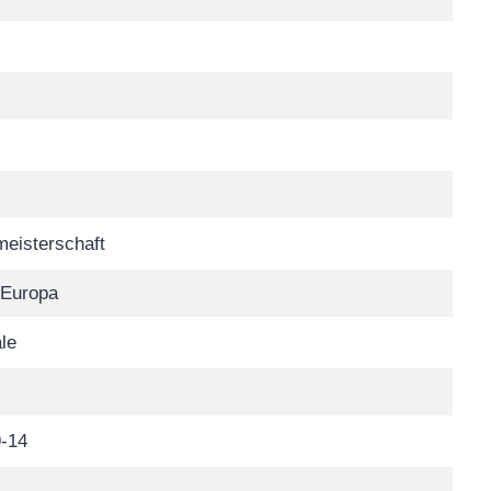
eisterschaft
 Europa
ale
-14