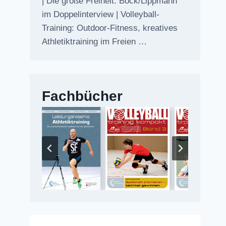
| Die große Freiheit: Bock/Lippmann
im Doppelinterview | Volleyball-
Training: Outdoor-Fitness, kreatives
Athletiktraining im Freien …
Fachbücher