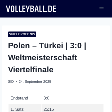
Zum
Inhalt
springen
SPIELERGEBNIS
Polen – Türkei | 3:0 |
Weltmeisterschaft
Viertelfinale
SID
24. September 2025
Endstand
3:0
1. Satz
25:15