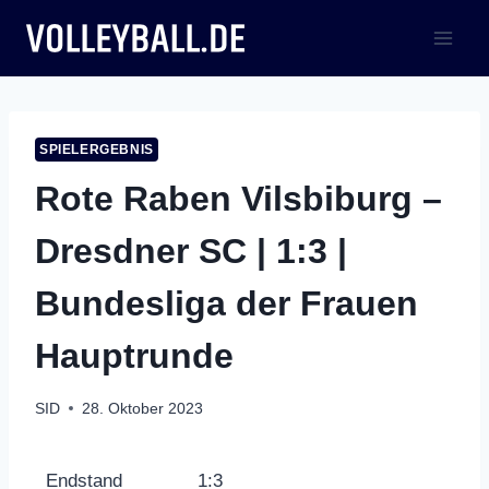
Zum
Inhalt
springen
SPIELERGEBNIS
Rote Raben Vilsbiburg –
Dresdner SC | 1:3 |
Bundesliga der Frauen
Hauptrunde
SID
28. Oktober 2023
Endstand
1:3