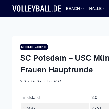
Zum
BEACH
HALLE
Inhalt
springen
SPIELERGEBNIS
SC Potsdam – USC Münst
Frauen Hauptrunde
SID
29. Dezember 2024
Endstand
3:0
1. Satz
25:21