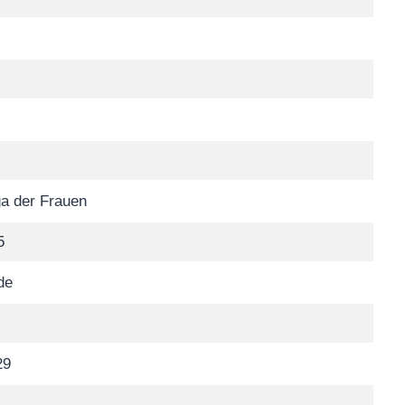
a der Frauen
5
de
29