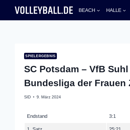
Zum
BEACH
HALLE
Inhalt
springen
SPIELERGEBNIS
SC Potsdam – VfB Suhl L
Bundesliga der Frauen
SID
9. März 2024
Endstand
3:1
1. Satz
25:21