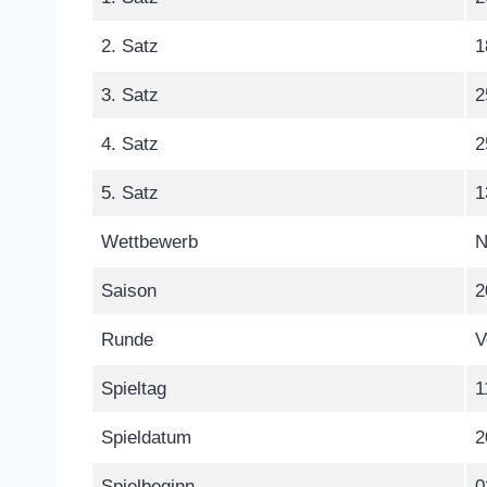
2. Satz
1
3. Satz
2
4. Satz
2
5. Satz
1
Wettbewerb
N
Saison
2
Runde
V
Spieltag
1
Spieldatum
2
Spielbeginn
0