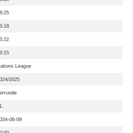
8:25
5:18
5:22
3:15
ations League
024/2025
orrunde
1.
024-06-09
2:00