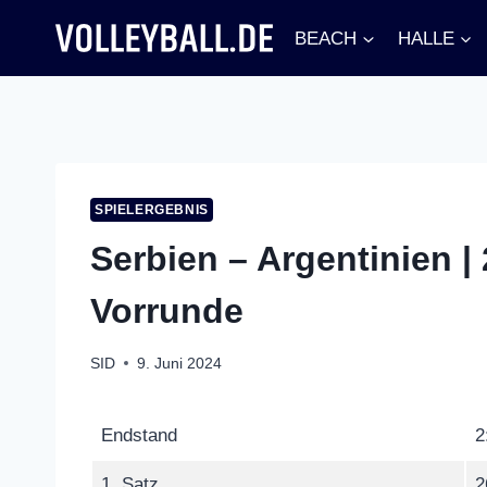
Zum
BEACH
HALLE
Inhalt
springen
SPIELERGEBNIS
Serbien – Argentinien |
Vorrunde
SID
9. Juni 2024
Endstand
2
1. Satz
2