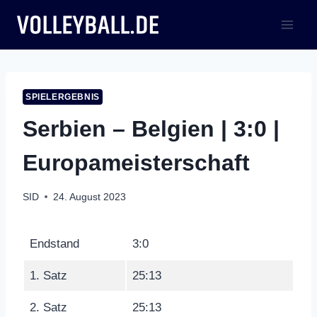
Zum
Inhalt
springen
SPIELERGEBNIS
Serbien – Belgien | 3:0 |
Europameisterschaft
SID
24. August 2023
Endstand
3:0
1. Satz
25:13
2. Satz
25:13