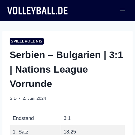
Zum
Inhalt
springen
SPIELERGEBNIS
Serbien – Bulgarien | 3:1
| Nations League
Vorrunde
SID
2. Juni 2024
Endstand
3:1
1. Satz
18:25