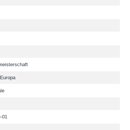
eisterschaft
 Europa
ale
-01