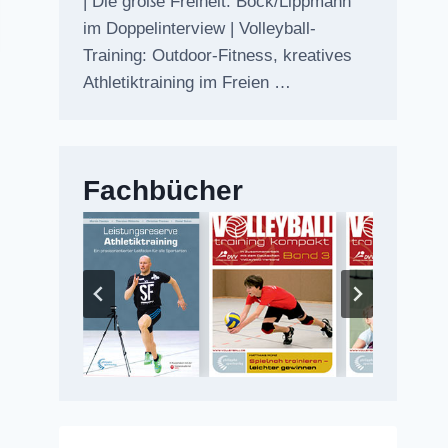
| Die große Freiheit: Bock/Lippmann
im Doppelinterview | Volleyball-
Training: Outdoor-Fitness, kreatives
Athletiktraining im Freien …
Fachbücher