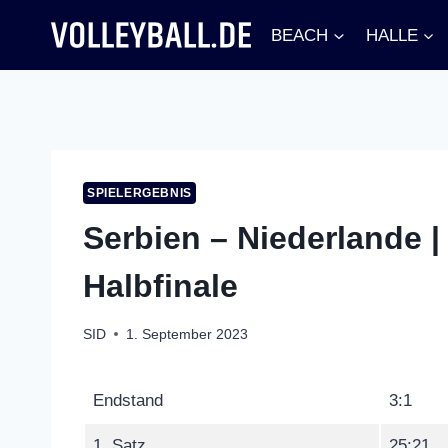
Zum
BEACH
HALLE
Inhalt
springen
SPIELERGEBNIS
Serbien – Niederlande |
Halbfinale
SID
1. September 2023
Endstand
3:1
1. Satz
25:21