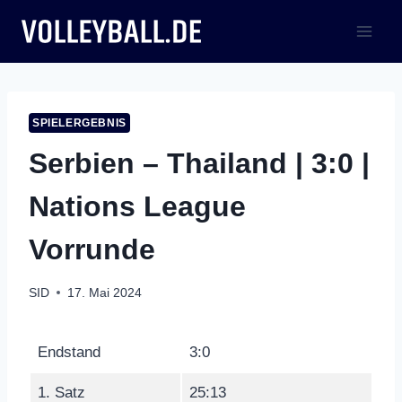
Zum
Inhalt
springen
SPIELERGEBNIS
Serbien – Thailand | 3:0 |
Nations League
Vorrunde
SID
17. Mai 2024
Endstand
3:0
1. Satz
25:13