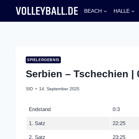
Zum
BEACH
HALLE
Inhalt
springen
SPIELERGEBNIS
Serbien – Tschechien | 
SID
14. September 2025
Endstand
0:3
1. Satz
22:25
2. Satz
23:25