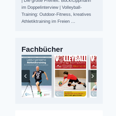
| Die große Freiheit: Bock/Lippmann
im Doppelinterview | Volleyball-
Training: Outdoor-Fitness, kreatives
Athletiktraining im Freien …
Fachbücher