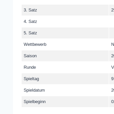
3. Satz
2
4. Satz
5. Satz
Wettbewerb
N
Saison
2
Runde
V
Spieltag
9
Spieldatum
2
Spielbeginn
0