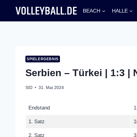
Zum
BEACH
HALLE
Inhalt
springen
SPIELERGEBNIS
Serbien – Türkei | 1:3 
SID
31. Mai 2024
Endstand
1
1. Satz
1
2. Satz
3