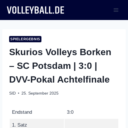
Zum
Inhalt
springen
SPIELERGEBNIS
Skurios Volleys Borken
– SC Potsdam | 3:0 |
DVV-Pokal Achtelfinale
SID
25. September 2025
Endstand
3:0
1. Satz