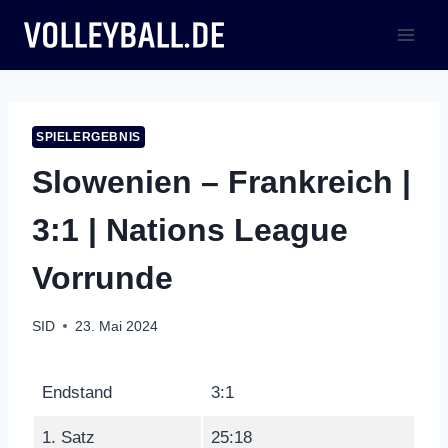
Zum
Inhalt
springen
SPIELERGEBNIS
Slowenien – Frankreich |
3:1 | Nations League
Vorrunde
SID
23. Mai 2024
Endstand
3:1
1. Satz
25:18