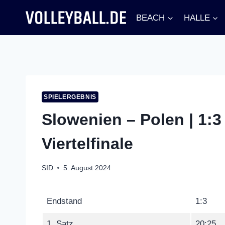
Zum
BEACH
HALLE
Inhalt
springen
SPIELERGEBNIS
Slowenien – Polen | 1:3
Viertelfinale
SID
5. August 2024
Endstand
1:3
1. Satz
20:25