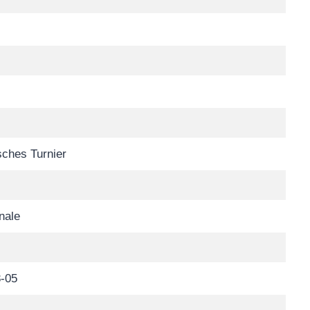
ches Turnier
inale
-05