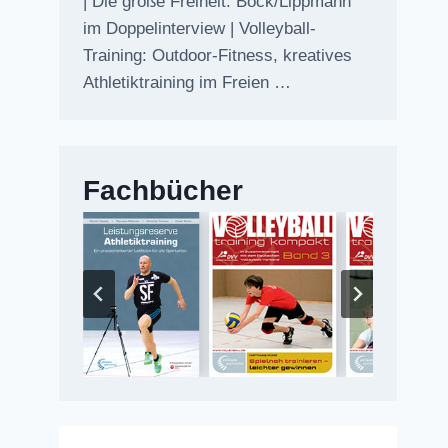
| Die große Freiheit: Bock/Lippmann
im Doppelinterview | Volleyball-
Training: Outdoor-Fitness, kreatives
Athletiktraining im Freien …
Fachbücher