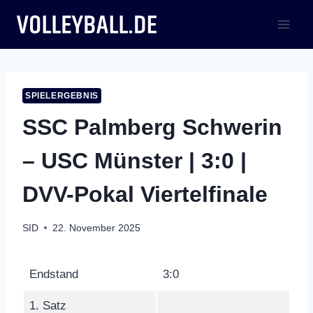
Zum
Inhalt
springen
SPIELERGEBNIS
SSC Palmberg Schwerin
– USC Münster | 3:0 |
DVV-Pokal Viertelfinale
SID
22. November 2025
Endstand
3:0
1. Satz