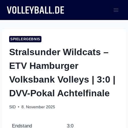
Zum
Inhalt
springen
SPIELERGEBNIS
Stralsunder Wildcats –
ETV Hamburger
Volksbank Volleys | 3:0 |
DVV-Pokal Achtelfinale
SID
8. November 2025
Endstand
3:0