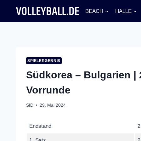
Zum
BEACH
HALLE
Inhalt
springen
SPIELERGEBNIS
Südkorea – Bulgarien | 
Vorrunde
SID
29. Mai 2024
Endstand
2
1. Satz
2