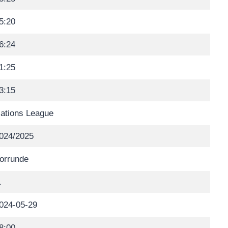
5:20
6:24
1:25
3:15
ations League
024/2025
orrunde
.
024-05-29
8:00