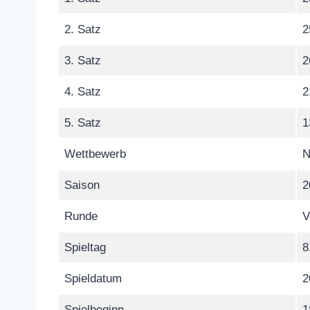
2. Satz
2
3. Satz
2
4. Satz
2
5. Satz
1
Wettbewerb
N
Saison
2
Runde
V
Spieltag
8
Spieldatum
2
Spielbeginn
1