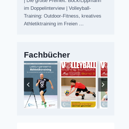
| Die große Freiheit: Bock/Lippmann
im Doppelinterview | Volleyball-
Training: Outdoor-Fitness, kreatives
Athletiktraining im Freien …
Fachbücher