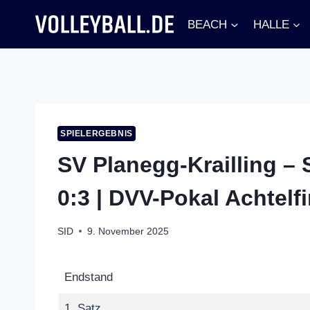
Zum
BEACH
HALLE
Inhalt
springen
SPIELERGEBNIS
SV Planegg-Krailling –
0:3 | DVV-Pokal Achtelf
SID
9. November 2025
Endstand
1. Satz