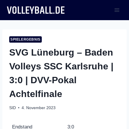
Zum
Inhalt
springen
SPIELERGEBNIS
SVG Lüneburg – Baden
Volleys SSC Karlsruhe |
3:0 | DVV-Pokal
Achtelfinale
SID
4. November 2023
Endstand
3:0