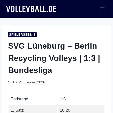
Zum
Inhalt
springen
SPIELERGEBNIS
SVG Lüneburg – Berlin
Recycling Volleys | 1:3 |
Bundesliga
SID
24. Januar 2026
Endstand
1:3
1. Satz
28:26