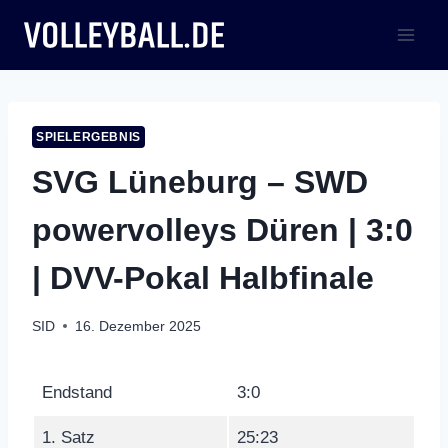
Zum
Inhalt
springen
SPIELERGEBNIS
SVG Lüneburg – SWD
powervolleys Düren | 3:0
| DVV-Pokal Halbfinale
SID
16. Dezember 2025
Endstand
3:0
1. Satz
25:23