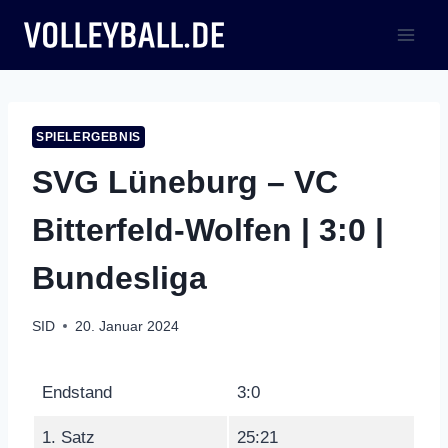
Zum
Inhalt
springen
SPIELERGEBNIS
SVG Lüneburg – VC
Bitterfeld-Wolfen | 3:0 |
Bundesliga
SID
20. Januar 2024
Endstand
3:0
1. Satz
25:21