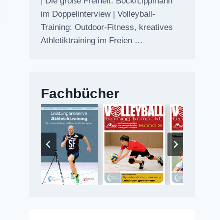
| Die große Freiheit: Bock/Lippmann
im Doppelinterview | Volleyball-
Training: Outdoor-Fitness, kreatives
Athletiktraining im Freien …
Fachbücher