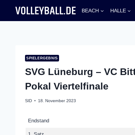
Zum
BEACH
HALLE
Inhalt
springen
SPIELERGEBNIS
SVG Lüneburg – VC Bitte
Pokal Viertelfinale
SID
18. November 2023
Endstand
1. Satz