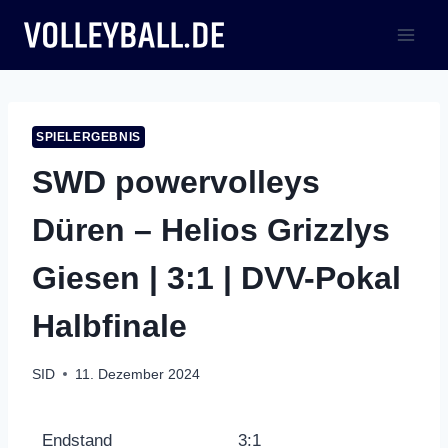
Zum
Inhalt
springen
SPIELERGEBNIS
SWD powervolleys
Düren – Helios Grizzlys
Giesen | 3:1 | DVV-Pokal
Halbfinale
SID
11. Dezember 2024
Endstand
3:1