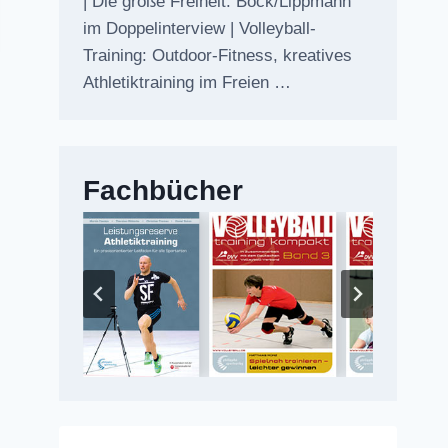
| Die große Freiheit: Bock/Lippmann
im Doppelinterview | Volleyball-
Training: Outdoor-Fitness, kreatives
Athletiktraining im Freien …
Fachbücher