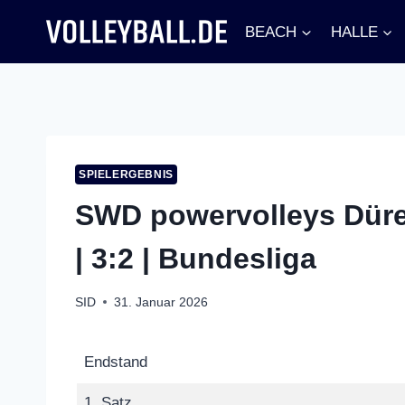
Zum
BEACH
HALLE
Inhalt
springen
SPIELERGEBNIS
SWD powervolleys Düren
| 3:2 | Bundesliga
SID
31. Januar 2026
Endstand
1. Satz