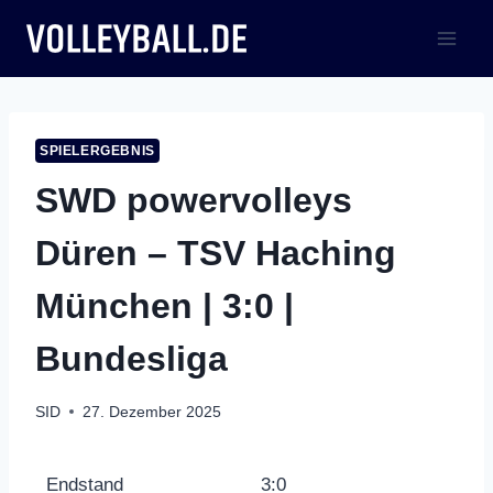
Zum
Inhalt
springen
SPIELERGEBNIS
SWD powervolleys
Düren – TSV Haching
München | 3:0 |
Bundesliga
SID
27. Dezember 2025
Endstand
3:0