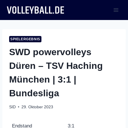
Zum
Inhalt
springen
SPIELERGEBNIS
SWD powervolleys
Düren – TSV Haching
München | 3:1 |
Bundesliga
SID
29. Oktober 2023
Endstand
3:1