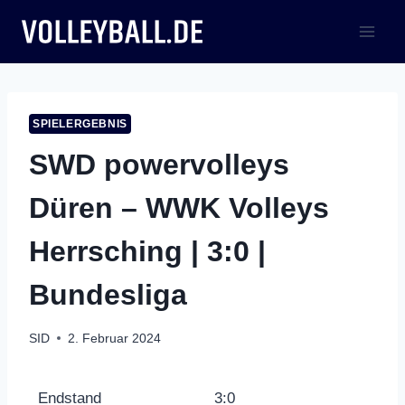
Zum
Inhalt
springen
SPIELERGEBNIS
SWD powervolleys
Düren – WWK Volleys
Herrsching | 3:0 |
Bundesliga
SID
2. Februar 2024
Endstand
3:0