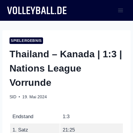
Zum
Inhalt
springen
SPIELERGEBNIS
Thailand – Kanada | 1:3 |
Nations League
Vorrunde
SID
19. Mai 2024
Endstand
1:3
1. Satz
21:25