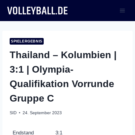
Zum
Inhalt
springen
SPIELERGEBNIS
Thailand – Kolumbien |
3:1 | Olympia-
Qualifikation Vorrunde
Gruppe C
SID
24. September 2023
Endstand
3:1