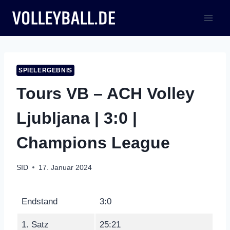
Zum
Inhalt
springen
SPIELERGEBNIS
Tours VB – ACH Volley
Ljubljana | 3:0 |
Champions League
SID
17. Januar 2024
Endstand
3:0
1. Satz
25:21