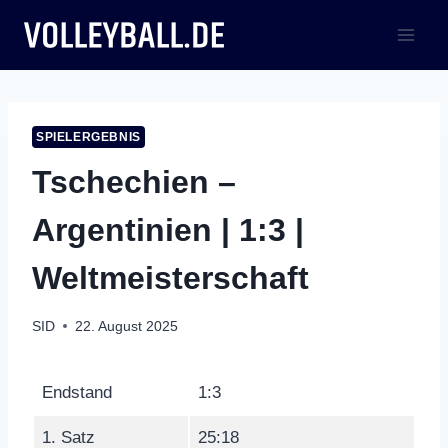
Zum
Inhalt
springen
SPIELERGEBNIS
Tschechien –
Argentinien | 1:3 |
Weltmeisterschaft
SID
22. August 2025
Endstand
1:3
1. Satz
25:18