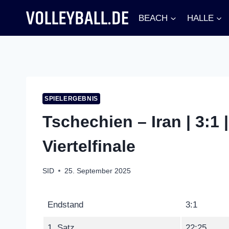
Zum
BEACH
HALLE
Inhalt
springen
SPIELERGEBNIS
Tschechien – Iran | 3:1 
Viertelfinale
SID
25. September 2025
Endstand
3:1
1. Satz
22:25