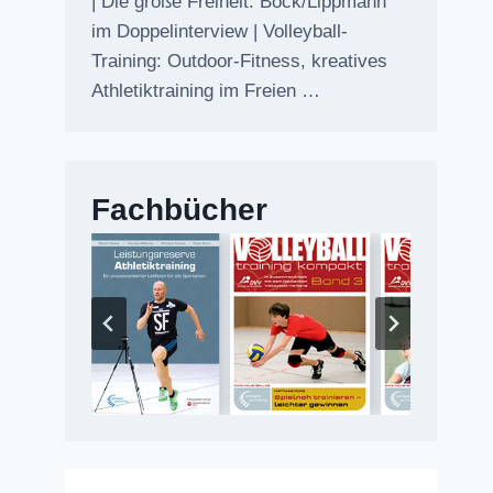
| Die große Freiheit: Bock/Lippmann
im Doppelinterview | Volleyball-
Training: Outdoor-Fitness, kreatives
Athletiktraining im Freien …
Fachbücher